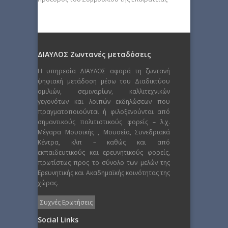
ΔΙΑΥΛΟΣ Ζωντανές μεταδόσεις
Η υπηρεσία ΔΙΑΥΛΟΣ αφορά τη ζωντανή
ψηφιακή μετάδοση μέσω του Διαδικτύου
ομιλιών, σεμιναρίων, καλλιτεχνικών
γεγονότων και λοιπών εκδηλώσεων που
πραγματοποιούνται ή φιλοξενούνται από
σημαντικούς πολιτιστικούς φορείς – λ.χ.
Μέγαρα Μουσικής , Μουσεία, Συνεδριακά
Κέντρα, κλπ – καθώς και από
εκπαιδευτικούς και ερευνητικούς φορείς,
πρωτίστως προς το σύνολο των μελών της
Ερευνητικής και Ακαδημαϊκής κοινότητας της
χώρας.
Συχνές Ερωτήσεις
Social Links