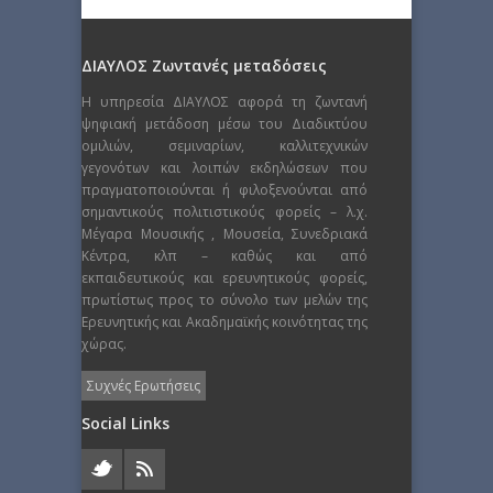
ΔΙΑΥΛΟΣ Ζωντανές μεταδόσεις
Η υπηρεσία ΔΙΑΥΛΟΣ αφορά τη ζωντανή
ψηφιακή μετάδοση μέσω του Διαδικτύου
ομιλιών, σεμιναρίων, καλλιτεχνικών
γεγονότων και λοιπών εκδηλώσεων που
πραγματοποιούνται ή φιλοξενούνται από
σημαντικούς πολιτιστικούς φορείς – λ.χ.
Μέγαρα Μουσικής , Μουσεία, Συνεδριακά
Κέντρα, κλπ – καθώς και από
εκπαιδευτικούς και ερευνητικούς φορείς,
πρωτίστως προς το σύνολο των μελών της
Ερευνητικής και Ακαδημαϊκής κοινότητας της
χώρας.
Συχνές Ερωτήσεις
Social Links