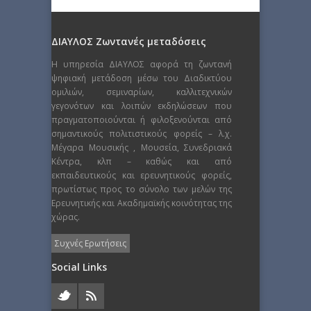
ΔΙΑΥΛΟΣ Ζωντανές μεταδόσεις
Η υπηρεσία ΔΙΑΥΛΟΣ αφορά τη ζωντανή
ψηφιακή μετάδοση μέσω του Διαδικτύου
ομιλιών, σεμιναρίων, καλλιτεχνικών
γεγονότων και λοιπών εκδηλώσεων που
πραγματοποιούνται ή φιλοξενούνται από
σημαντικούς πολιτιστικούς φορείς – λ.χ.
Μέγαρα Μουσικής , Μουσεία, Συνεδριακά
Κέντρα, κλπ – καθώς και από
εκπαιδευτικούς και ερευνητικούς φορείς,
πρωτίστως προς το σύνολο των μελών της
Ερευνητικής και Ακαδημαϊκής κοινότητας της
χώρας.
Συχνές Ερωτήσεις
Social Links