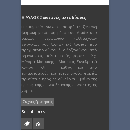
ΔΙΑΥΛΟΣ Ζωντανές μεταδόσεις
Η υπηρεσία ΔΙΑΥΛΟΣ αφορά τη ζωντανή
ψηφιακή μετάδοση μέσω του Διαδικτύου
ομιλιών, σεμιναρίων, καλλιτεχνικών
γεγονότων και λοιπών εκδηλώσεων που
πραγματοποιούνται ή φιλοξενούνται από
σημαντικούς πολιτιστικούς φορείς – λ.χ.
Μέγαρα Μουσικής , Μουσεία, Συνεδριακά
Κέντρα, κλπ – καθώς και από
εκπαιδευτικούς και ερευνητικούς φορείς,
πρωτίστως προς το σύνολο των μελών της
Ερευνητικής και Ακαδημαϊκής κοινότητας της
χώρας.
Συχνές Ερωτήσεις
Social Links