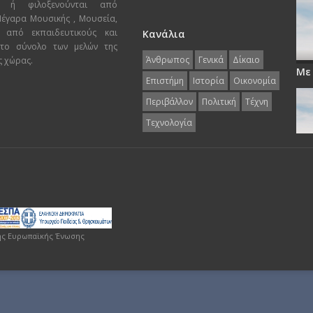
ι ή φιλοξενούνται από
 Μέγαρα Μουσικής , Μουσεία,
 από εκπαιδευτικούς και
Κανάλια
 το σύνολο των μελών της
Άνθρωπος
Γενικά
Δίκαιο
ς χώρας.
Με
Επιστήμη
Ιστορία
Οικονομία
Περιβάλλον
Πολιτική
Τέχνη
Τεχνολογία
ης Ευρωπαϊκής Ένωσης