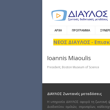
ΑΡΧΗ
ΠΡΟΓΡΑΜΜΑ
ΣΥΝΕΡ
ΝΕΟΣ ΔΙΑΥΛΟΣ - Επισκ
Ioannis Miaoulis
President, Boston Museum of Science
ΔΙΑΥΛΟΣ Ζωντανές μεταδόσεις
Η υπηρεσία ΔΙΑΥΛΟΣ αφορά τη ζωντανή 
Διαδικτύου ομιλιών, σεμιναρίων, καλλιτε