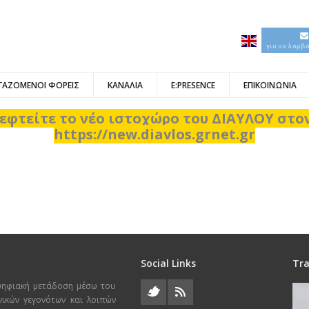
για να λαμβ
ΓΑΖΟΜΕΝΟΙ ΦΟΡΕΙΣ
ΚΑΝΑΛΙΑ
E:PRESENCE
ΕΠΙΚΟΙΝΩΝΙΑ
εφτείτε το νέο ιστοχώρο του ΔΙΑΥΛΟΥ στ
https://new.diavlos.grnet.gr
Social Links
Tra
ψηφιακή μετάδοση μέσω του
χνικών γεγονότων και λοιπών