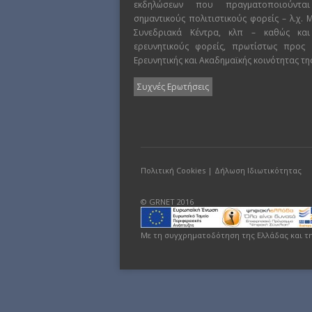
εκδηλώσεων που πραγματοποιούντα
σημαντικούς πολιτιστικούς φορείς – λ.χ.
Συνεδριακά Κέντρα, κλπ – καθώς και
ερευνητικούς φορείς, πρωτίστως προς
Ερευνητικής και Ακαδημαϊκής κοινότητας τη
Συχνές Ερωτήσεις
Πολιτική Cookies
|
Δήλωση Ιδιωτικότητας
© GRNET 2016
Με τη συγχρηματοδότηση της Ελλάδας και τ