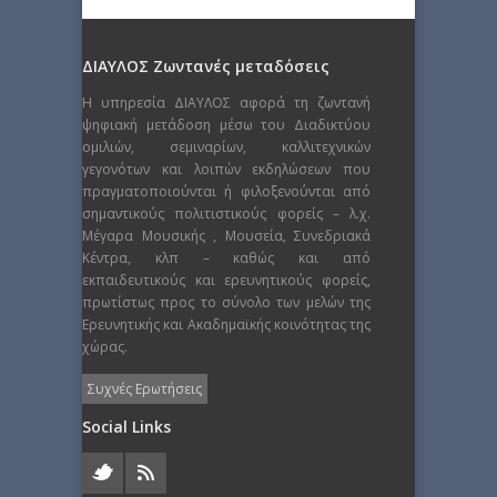
ΔΙΑΥΛΟΣ Ζωντανές μεταδόσεις
Η υπηρεσία ΔΙΑΥΛΟΣ αφορά τη ζωντανή
ψηφιακή μετάδοση μέσω του Διαδικτύου
ομιλιών, σεμιναρίων, καλλιτεχνικών
γεγονότων και λοιπών εκδηλώσεων που
πραγματοποιούνται ή φιλοξενούνται από
σημαντικούς πολιτιστικούς φορείς – λ.χ.
Μέγαρα Μουσικής , Μουσεία, Συνεδριακά
Κέντρα, κλπ – καθώς και από
εκπαιδευτικούς και ερευνητικούς φορείς,
πρωτίστως προς το σύνολο των μελών της
Ερευνητικής και Ακαδημαϊκής κοινότητας της
χώρας.
Συχνές Ερωτήσεις
Social Links