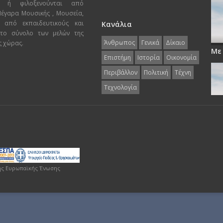
ι ή φιλοξενούνται από
 Μέγαρα Μουσικής , Μουσεία,
 από εκπαιδευτικούς και
Κανάλια
 το σύνολο των μελών της
Άνθρωπος
Γενικά
Δίκαιο
ς χώρας.
Με
Επιστήμη
Ιστορία
Οικονομία
Περιβάλλον
Πολιτική
Τέχνη
Τεχνολογία
ης Ευρωπαϊκής Ένωσης