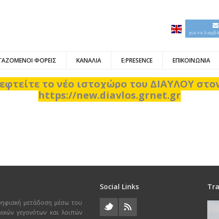
για να λαμβ
ΓΑΖΟΜΕΝΟΙ ΦΟΡΕΙΣ
ΚΑΝΑΛΙΑ
E:PRESENCE
ΕΠΙΚΟΙΝΩΝΙΑ
εφτείτε το νέο ιστοχώρο του ΔΙΑΥΛΟΥ στ
https://new.diavlos.grnet.gr
Social Links
Tra
ψηφιακή μετάδοση μέσω του
χνικών γεγονότων και λοιπών