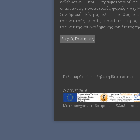
εκδηλώσεων που πραγματοποιούντα
σημαντικούς πολιτιστικούς φορείς – λ.χ.
Συνεδριακά Κέντρα, κλπ – καθώς και
ερευνητικούς φορείς, πρωτίστως προς
Ερευνητικής και Ακαδημαϊκής κοινότητας τη
Συχνές Ερωτήσεις
Πολιτική Cookies
|
Δήλωση Ιδιωτικότητας
© GRNET 2016
Με τη συγχρηματοδότηση της Ελλάδας και τ