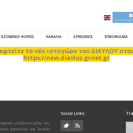
για να λαμβ
ΓΑΖΟΜΕΝΟΙ ΦΟΡΕΙΣ
ΚΑΝΑΛΙΑ
E:PRESENCE
ΕΠΙΚΟΙΝΩΝΙΑ
εφτείτε το νέο ιστοχώρο του ΔΙΑΥΛΟΥ στ
https://new.diavlos.grnet.gr
Social Links
Tra
ψηφιακή μετάδοση μέσω του
χνικών γεγονότων και λοιπών