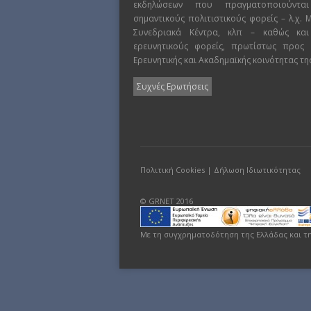
εκδηλώσεων που πραγματοποιούντα
σημαντικούς πολιτιστικούς φορείς – λ.χ.
Συνεδριακά Κέντρα, κλπ – καθώς και
ερευνητικούς φορείς, πρωτίστως προς
Ερευνητικής και Ακαδημαϊκής κοινότητας τη
Συχνές Ερωτήσεις
Πολιτική Cookies
|
Δήλωση Ιδιωτικότητας
© GRNET 2016
Με τη συγχρηματοδότηση της Ελλάδας και τ