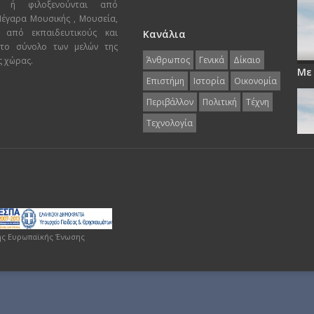
ι ή φιλοξενούνται από
 Μέγαρα Μουσικής , Μουσεία,
 από εκπαιδευτικούς και
Κανάλια
 το σύνολο των μελών της
Άνθρωπος
Γενικά
Δίκαιο
ς χώρας.
Με
Επιστήμη
Ιστορία
Οικονομία
Περιβάλλον
Πολιτική
Τέχνη
Τεχνολογία
ης Ευρωπαϊκής Ένωσης