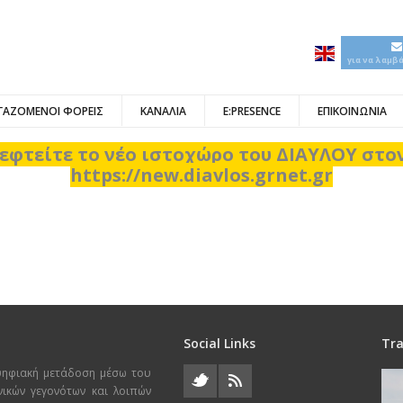
για να λαμβ
ΓΑΖΟΜΕΝΟΙ ΦΟΡΕΙΣ
ΚΑΝΑΛΙΑ
E:PRESENCE
ΕΠΙΚΟΙΝΩΝΙΑ
εφτείτε το νέο ιστοχώρο του ΔΙΑΥΛΟΥ στ
https://new.diavlos.grnet.gr
Social Links
Tra
ψηφιακή μετάδοση μέσω του
χνικών γεγονότων και λοιπών