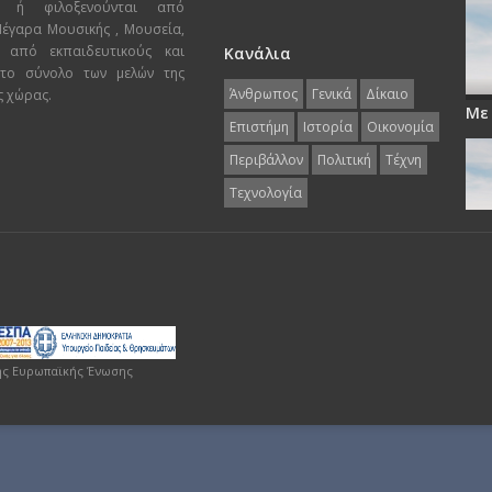
ι ή φιλοξενούνται από
 Μέγαρα Μουσικής , Μουσεία,
 από εκπαιδευτικούς και
Κανάλια
 το σύνολο των μελών της
Άνθρωπος
Γενικά
Δίκαιο
ς χώρας.
Με
Επιστήμη
Ιστορία
Οικονομία
Περιβάλλον
Πολιτική
Τέχνη
Τεχνολογία
ης Ευρωπαϊκής Ένωσης