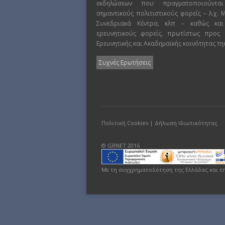
εκδηλώσεων που πραγματοποιούντα
σημαντικούς πολιτιστικούς φορείς – λ.χ.
Συνεδριακά Κέντρα, κλπ – καθώς και
ερευνητικούς φορείς, πρωτίστως προς
Ερευνητικής και Ακαδημαϊκής κοινότητας τη
Συχνές Ερωτήσεις
Πολιτική Cookies
|
Δήλωση Ιδιωτικότητας
© GRNET 2016
Με τη συγχρηματοδότηση της Ελλάδας και τ