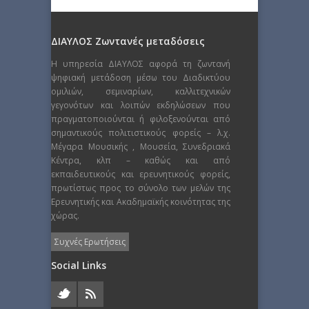
ΔΙΑΥΛΟΣ Ζωντανές μεταδόσεις
Η υπηρεσία ΔΙΑΥΛΟΣ αφορά τη ζωντανή
ψηφιακή μετάδοση μέσω του Διαδικτύου
ομιλιών, σεμιναρίων, καλλιτεχνικών
γεγονότων και λοιπών εκδηλώσεων που
πραγματοποιούνται ή φιλοξενούνται από
σημαντικούς πολιτιστικούς φορείς – λ.χ.
Μέγαρα Μουσικής , Μουσεία, Συνεδριακά
Κέντρα, κλπ – καθώς και από
εκπαιδευτικούς και ερευνητικούς φορείς,
πρωτίστως προς το σύνολο των μελών της
Ερευνητικής και Ακαδημαϊκής κοινότητας της
χώρας.
Συχνές Ερωτήσεις
Social Links