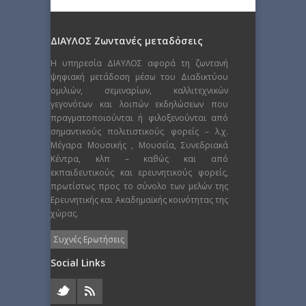
ΔΙΑΥΛΟΣ Ζωντανές μεταδόσεις
Η υπηρεσία ΔΙΑΥΛΟΣ αφορά τη ζωντανή
ψηφιακή μετάδοση μέσω του Διαδικτύου
ομιλιών, σεμιναρίων, καλλιτεχνικών
γεγονότων και λοιπών εκδηλώσεων που
πραγματοποιούνται ή φιλοξενούνται από
σημαντικούς πολιτιστικούς φορείς – λ.χ.
Μέγαρα Μουσικής , Μουσεία, Συνεδριακά
Κέντρα, κλπ – καθώς και από
εκπαιδευτικούς και ερευνητικούς φορείς,
πρωτίστως προς το σύνολο των μελών της
Ερευνητικής και Ακαδημαϊκής κοινότητας της
χώρας.
Συχνές Ερωτήσεις
Social Links