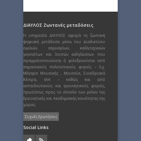
ΔΙΑΥΛΟΣ Ζωντανές μεταδόσεις
Η υπηρεσία ΔΙΑΥΛΟΣ αφορά τη ζωντανή
ψηφιακή μετάδοση μέσω του Διαδικτύου
ομιλιών, σεμιναρίων, καλλιτεχνικών
γεγονότων και λοιπών εκδηλώσεων που
πραγματοποιούνται ή φιλοξενούνται από
σημαντικούς πολιτιστικούς φορείς – λ.χ.
Μέγαρα Μουσικής , Μουσεία, Συνεδριακά
Κέντρα, κλπ – καθώς και από
εκπαιδευτικούς και ερευνητικούς φορείς,
πρωτίστως προς το σύνολο των μελών της
Ερευνητικής και Ακαδημαϊκής κοινότητας της
χώρας.
Συχνές Ερωτήσεις
Social Links