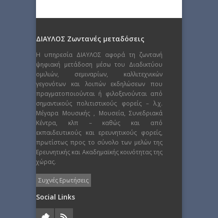
ΔΙΑΥΛΟΣ Ζωντανές μεταδόσεις
Η υπηρεσία ΔΙΑΥΛΟΣ αφορά τη ζωντανή
ψηφιακή μετάδοση μέσω του Διαδικτύου
ομιλιών, σεμιναρίων, καλλιτεχνικών
γεγονότων και λοιπών εκδηλώσεων που
πραγματοποιούνται ή φιλοξενούνται από
σημαντικούς πολιτιστικούς φορείς – λ.χ.
Μέγαρα Μουσικής , Μουσεία, Συνεδριακά
Κέντρα, κλπ – καθώς και από
εκπαιδευτικούς και ερευνητικούς φορείς,
πρωτίστως προς το σύνολο των μελών της
Ερευνητικής και Ακαδημαϊκής κοινότητας της
χώρας.
Συχνές Ερωτήσεις
Social Links