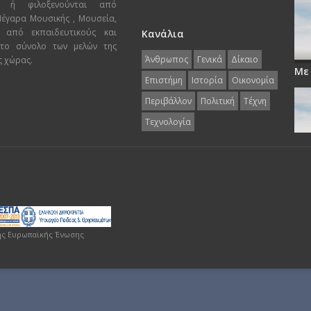
ι ή φιλοξενούνται από
 Μέγαρα Μουσικής , Μουσεία,
 από εκπαιδευτικούς και
Κανάλια
 το σύνολο των μελών της
Άνθρωπος
Γενικά
Δίκαιο
ς χώρας.
Με
Επιστήμη
Ιστορία
Οικονομία
Περιβάλλον
Πολιτική
Τέχνη
Τεχνολογία
ης Ευρωπαϊκής Ένωσης