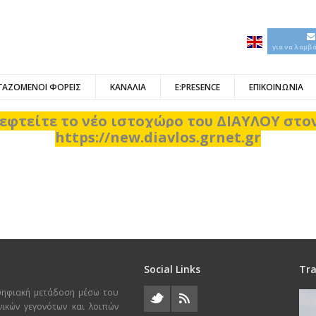
για να λαμβ
ΓΑΖΟΜΕΝΟΙ ΦΟΡΕΙΣ
ΚΑΝΑΛΙΑ
E:PRESENCE
ΕΠΙΚΟΙΝΩΝΙΑ
εφτείτε το νέο ιστοχώρο του ΔΙΑΥΛΟΥ στ
https://new.diavlos.grnet.gr
Social Links
Tra
ψηφιακή μετάδοση μέσω του
χνικών γεγονότων και λοιπών