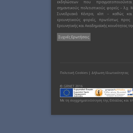
εκδηλώσεων που πραγματοποιούντα
σημαντικούς πολιτιστικούς φορείς – λ.χ.
Συνεδριακά Κέντρα, κλπ – καθώς και
ερευνητικούς φορείς, πρωτίστως προς
Ερευνητικής και Ακαδημαϊκής κοινότητας τη
Συχνές Ερωτήσεις
Πολιτική Cookies
|
Δήλωση Ιδιωτικότητας
© GRNET 2016
Με τη συγχρηματοδότηση της Ελλάδας και τ