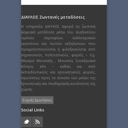
ΔΙΑΥΛΟΣ Ζωντανές μεταδόσεις
Η υπηρεσία ΔΙΑΥΛΟΣ αφορά τη ζωντανή
ψηφιακή μετάδοση μέσω του Διαδικτύου
ομιλιών, σεμιναρίων, καλλιτεχνικών
γεγονότων και λοιπών εκδηλώσεων που
πραγματοποιούνται ή φιλοξενούνται από
σημαντικούς πολιτιστικούς φορείς – λ.χ.
Μέγαρα Μουσικής , Μουσεία, Συνεδριακά
Κέντρα, κλπ – καθώς και από
εκπαιδευτικούς και ερευνητικούς φορείς,
πρωτίστως προς το σύνολο των μελών της
Ερευνητικής και Ακαδημαϊκής κοινότητας της
χώρας.
Συχνές Ερωτήσεις
Social Links