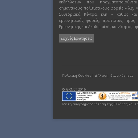
εκδηλώσεων που πραγματοποιούντα
σημαντικούς πολιτιστικούς φορείς – λ.χ.
Συνεδριακά Κέντρα, κλπ – καθώς και
ερευνητικούς φορείς, πρωτίστως προς
Ερευνητικής και Ακαδημαϊκής κοινότητας τη
Συχνές Ερωτήσεις
Πολιτική Cookies
|
Δήλωση Ιδιωτικότητας
© GRNET 2016
Με τη συγχρηματοδότηση της Ελλάδας και τ