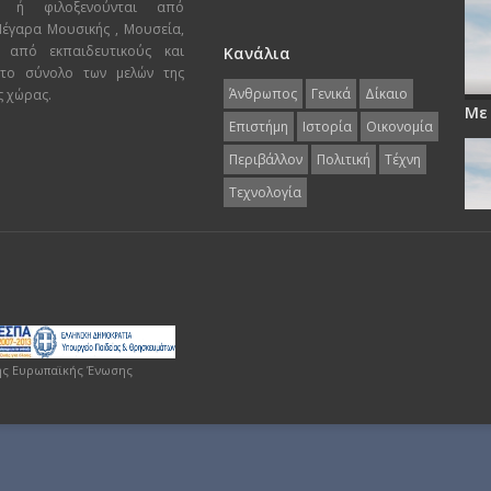
ι ή φιλοξενούνται από
 Μέγαρα Μουσικής , Μουσεία,
 από εκπαιδευτικούς και
Κανάλια
 το σύνολο των μελών της
Άνθρωπος
Γενικά
Δίκαιο
ς χώρας.
Με
Επιστήμη
Ιστορία
Οικονομία
Περιβάλλον
Πολιτική
Τέχνη
Τεχνολογία
ης Ευρωπαϊκής Ένωσης