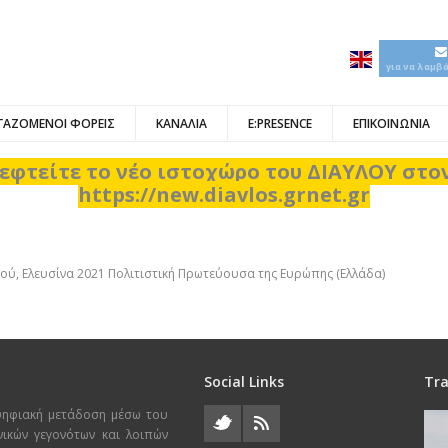
για να λαμβ
ΓΑΖΟΜΕΝΟΙ ΦΟΡΕΙΣ
ΚΑΝΑΛΙΑ
E:PRESENCE
ΕΠΙΚΟΙΝΩΝΙΑ
εφτείτε το νέο ιστοχώρο του ΔΙΑΥΛΟΥ στ
https://new.diavlos.grnet.gr
ού, Ελευσίνα 2021 Πολιτιστική Πρωτεύουσα της Ευρώπης (Ελλάδα)
Social Links
Tra
ψηφιακή μετάδοση μέσω του
χνικών γεγονότων και λοιπών