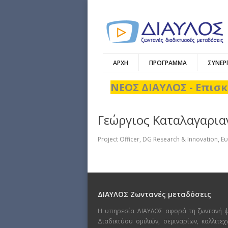
ΑΡΧΗ
ΠΡΟΓΡΑΜΜΑ
ΣΥΝΕΡ
ΝΕΟΣ ΔΙΑΥΛΟΣ - Επισκ
Γεώργιος Καταλαγαρια
Project Officer, DG Research & Innovation,
ΔΙΑΥΛΟΣ Ζωντανές μεταδόσεις
Η υπηρεσία ΔΙΑΥΛΟΣ αφορά τη ζωντανή 
Διαδικτύου ομιλιών, σεμιναρίων, καλλιτε