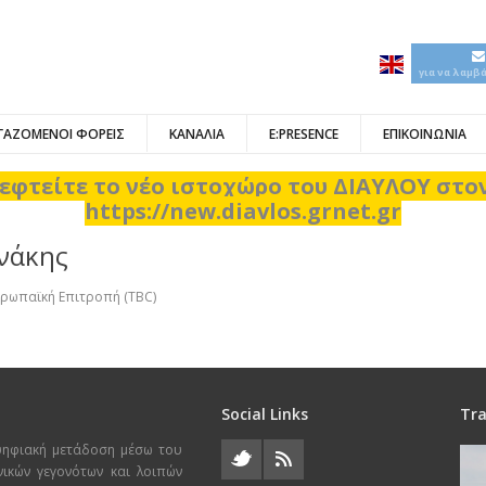
για να λαμβ
ΓΑΖΟΜΕΝΟΙ ΦΟΡΕΙΣ
ΚΑΝΑΛΙΑ
E:PRESENCE
ΕΠΙΚΟΙΝΩΝΙΑ
εφτείτε το νέο ιστοχώρο του ΔΙΑΥΛΟΥ στ
https://new.diavlos.grnet.gr
νάκης
 Ευρωπαϊκή Επιτροπή (TBC)
Social Links
Tra
ψηφιακή μετάδοση μέσω του
χνικών γεγονότων και λοιπών