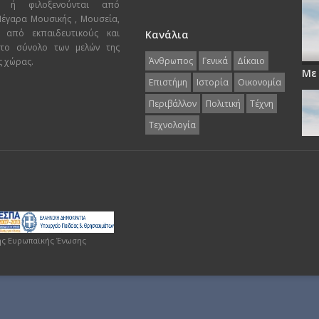
ι ή φιλοξενούνται από
 Μέγαρα Μουσικής , Μουσεία,
 από εκπαιδευτικούς και
Κανάλια
 το σύνολο των μελών της
Άνθρωπος
Γενικά
Δίκαιο
ς χώρας.
Με
Επιστήμη
Ιστορία
Οικονομία
Περιβάλλον
Πολιτική
Τέχνη
Τεχνολογία
ης Ευρωπαϊκής Ένωσης