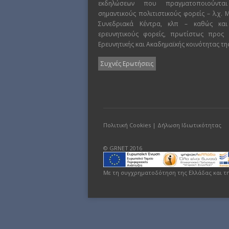
εκδηλώσεων που πραγματοποιούντα
σημαντικούς πολιτιστικούς φορείς – λ.χ.
Συνεδριακά Κέντρα, κλπ – καθώς και
ερευνητικούς φορείς, πρωτίστως προς
Ερευνητικής και Ακαδημαϊκής κοινότητας τη
Συχνές Ερωτήσεις
Πολιτική Cookies
|
Δήλωση Ιδιωτικότητας
© GRNET 2016
Με τη συγχρηματοδότηση της Ελλάδας και τ