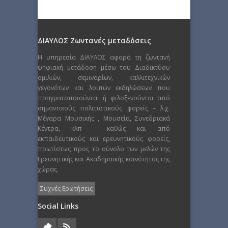
ΔΙΑΥΛΟΣ Ζωντανές μεταδόσεις
Η υπηρεσία ΔΙΑΥΛΟΣ αφορά τη ζωντανή
ψηφιακή μετάδοση μέσω του Διαδικτύου
ομιλιών, σεμιναρίων, καλλιτεχνικών
γεγονότων και λοιπών εκδηλώσεων που
πραγματοποιούνται ή φιλοξενούνται από
σημαντικούς πολιτιστικούς φορείς – λ.χ.
Μέγαρα Μουσικής , Μουσεία, Συνεδριακά
Κέντρα, κλπ – καθώς και από
εκπαιδευτικούς και ερευνητικούς φορείς,
πρωτίστως προς το σύνολο των μελών της
Ερευνητικής και Ακαδημαϊκής κοινότητας της
χώρας.
Συχνές Ερωτήσεις
Social Links