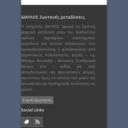
ΔΙΑΥΛΟΣ Ζωντανές μεταδόσεις
Η υπηρεσία ΔΙΑΥΛΟΣ αφορά τη ζωντανή
ψηφιακή μετάδοση μέσω του Διαδικτύου
ομιλιών, σεμιναρίων, καλλιτεχνικών
γεγονότων και λοιπών εκδηλώσεων που
πραγματοποιούνται ή φιλοξενούνται από
σημαντικούς πολιτιστικούς φορείς – λ.χ.
Μέγαρα Μουσικής , Μουσεία, Συνεδριακά
Κέντρα, κλπ – καθώς και από
εκπαιδευτικούς και ερευνητικούς φορείς,
πρωτίστως προς το σύνολο των μελών της
Ερευνητικής και Ακαδημαϊκής κοινότητας της
χώρας.
Συχνές Ερωτήσεις
Social Links