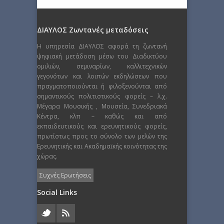
ΔΙΑΥΛΟΣ Ζωντανές μεταδόσεις
Η υπηρεσία ΔΙΑΥΛΟΣ αφορά τη ζωντανή
ψηφιακή μετάδοση μέσω του Διαδικτύου
ομιλιών, σεμιναρίων, καλλιτεχνικών
γεγονότων και λοιπών εκδηλώσεων που
πραγματοποιούνται ή φιλοξενούνται από
σημαντικούς πολιτιστικούς φορείς – λ.χ.
Μέγαρα Μουσικής , Μουσεία, Συνεδριακά
Κέντρα, κλπ – καθώς και από
εκπαιδευτικούς και ερευνητικούς φορείς,
πρωτίστως προς το σύνολο των μελών της
Ερευνητικής και Ακαδημαϊκής κοινότητας της
χώρας.
Συχνές Ερωτήσεις
Social Links