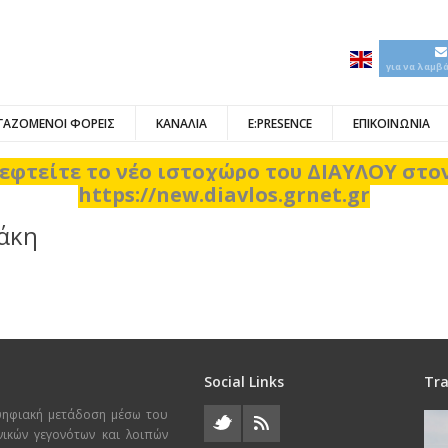
για να λαμβ
ΓΑΖΟΜΕΝΟΙ ΦΟΡΕΙΣ
ΚΑΝΑΛΙΑ
E:PRESENCE
ΕΠΙΚΟΙΝΩΝΙΑ
εφτείτε το νέο ιστοχώρο του ΔΙΑΥΛΟΥ στ
https://new.diavlos.grnet.gr
άκη
Social Links
Tra
ψηφιακή μετάδοση μέσω του
χνικών γεγονότων και λοιπών