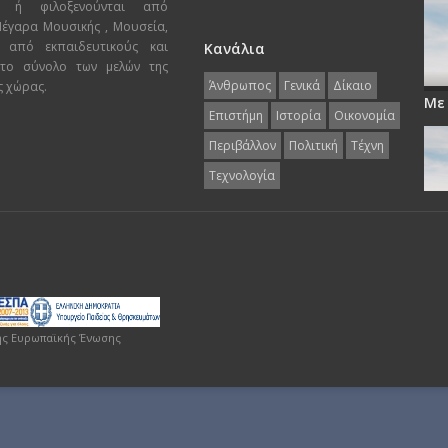
ι ή φιλοξενούνται από
 Μέγαρα Μουσικής , Μουσεία,
 από εκπαιδευτικούς και
Κανάλια
 το σύνολο των μελών της
Άνθρωπος
Γενικά
Δίκαιο
ς χώρας.
Με
Επιστήμη
Ιστορία
Οικονομία
Περιβάλλον
Πολιτική
Τέχνη
Τεχνολογία
ης Ευρωπαϊκής Ένωσης