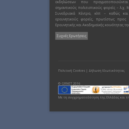
εκδηλώσεων που πραγματοποιούντα
σημαντικούς πολιτιστικούς φορείς – λ.χ.
Συνεδριακά Κέντρα, κλπ – καθώς και
ερευνητικούς φορείς, πρωτίστως προς
Ερευνητικής και Ακαδημαϊκής κοινότητας τη
Συχνές Ερωτήσεις
Πολιτική Cookies
|
Δήλωση Ιδιωτικότητας
© GRNET 2016
Με τη συγχρηματοδότηση της Ελλάδας και τ