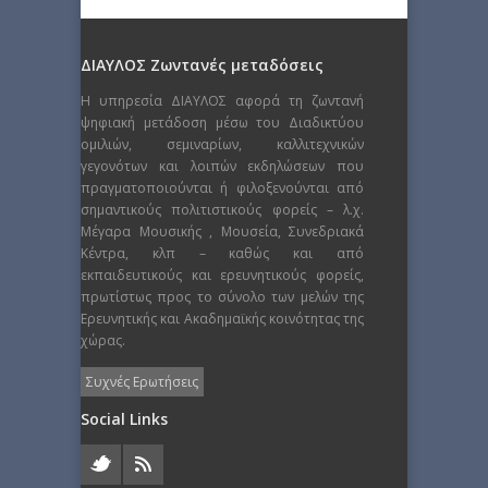
ΔΙΑΥΛΟΣ Ζωντανές μεταδόσεις
Η υπηρεσία ΔΙΑΥΛΟΣ αφορά τη ζωντανή
ψηφιακή μετάδοση μέσω του Διαδικτύου
ομιλιών, σεμιναρίων, καλλιτεχνικών
γεγονότων και λοιπών εκδηλώσεων που
πραγματοποιούνται ή φιλοξενούνται από
σημαντικούς πολιτιστικούς φορείς – λ.χ.
Μέγαρα Μουσικής , Μουσεία, Συνεδριακά
Κέντρα, κλπ – καθώς και από
εκπαιδευτικούς και ερευνητικούς φορείς,
πρωτίστως προς το σύνολο των μελών της
Ερευνητικής και Ακαδημαϊκής κοινότητας της
χώρας.
Συχνές Ερωτήσεις
Social Links