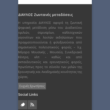
ΔΙΑΥΛΟΣ Ζωντανές μεταδόσεις
Η υπηρεσία ΔΙΑΥΛΟΣ αφορά τη ζωντανή
ψηφιακή μετάδοση μέσω του Διαδικτύου
ομιλιών, σεμιναρίων, καλλιτεχνικών
γεγονότων και λοιπών εκδηλώσεων που
πραγματοποιούνται ή φιλοξενούνται από
σημαντικούς πολιτιστικούς φορείς – λ.χ.
Μέγαρα Μουσικής , Μουσεία, Συνεδριακά
Κέντρα, κλπ – καθώς και από
εκπαιδευτικούς και ερευνητικούς φορείς,
πρωτίστως προς το σύνολο των μελών της
Ερευνητικής και Ακαδημαϊκής κοινότητας της
χώρας.
Συχνές Ερωτήσεις
Social Links