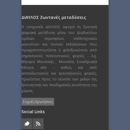
ΔΙΑΥΛΟΣ Ζωντανές μεταδόσεις
Η υπηρεσία ΔΙΑΥΛΟΣ αφορά τη ζωντανή
ψηφιακή μετάδοση μέσω του Διαδικτύου
ομιλιών, σεμιναρίων, καλλιτεχνικών
γεγονότων και λοιπών εκδηλώσεων που
πραγματοποιούνται ή φιλοξενούνται από
σημαντικούς πολιτιστικούς φορείς – λ.χ.
Μέγαρα Μουσικής , Μουσεία, Συνεδριακά
Κέντρα, κλπ – καθώς και από
εκπαιδευτικούς και ερευνητικούς φορείς,
πρωτίστως προς το σύνολο των μελών της
Ερευνητικής και Ακαδημαϊκής κοινότητας της
χώρας.
Συχνές Ερωτήσεις
Social Links