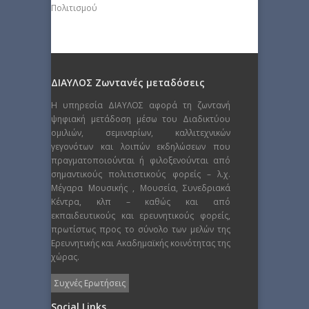
Πολιτισμού
ΔΙΑΥΛΟΣ Ζωντανές μεταδόσεις
Η υπηρεσία ΔΙΑΥΛΟΣ αφορά τη ζωντανή
ψηφιακή μετάδοση μέσω του Διαδικτύου
ομιλιών, σεμιναρίων, καλλιτεχνικών
γεγονότων και λοιπών εκδηλώσεων που
πραγματοποιούνται ή φιλοξενούνται από
σημαντικούς πολιτιστικούς φορείς – λ.χ.
Μέγαρα Μουσικής , Μουσεία, Συνεδριακά
Κέντρα, κλπ – καθώς και από
εκπαιδευτικούς και ερευνητικούς φορείς,
πρωτίστως προς το σύνολο των μελών της
Ερευνητικής και Ακαδημαϊκής κοινότητας της
χώρας.
Συχνές Ερωτήσεις
Social Links