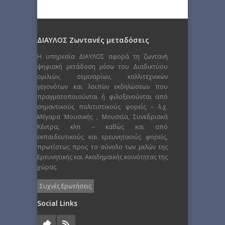
ΔΙΑΥΛΟΣ Ζωντανές μεταδόσεις
Η υπηρεσία ΔΙΑΥΛΟΣ αφορά τη ζωντανή
ψηφιακή μετάδοση μέσω του Διαδικτύου
ομιλιών, σεμιναρίων, καλλιτεχνικών
γεγονότων και λοιπών εκδηλώσεων που
πραγματοποιούνται ή φιλοξενούνται από
σημαντικούς πολιτιστικούς φορείς – λ.χ.
Μέγαρα Μουσικής , Μουσεία, Συνεδριακά
Κέντρα, κλπ – καθώς και από
εκπαιδευτικούς και ερευνητικούς φορείς,
πρωτίστως προς το σύνολο των μελών της
Ερευνητικής και Ακαδημαϊκής κοινότητας της
χώρας.
Συχνές Ερωτήσεις
Social Links