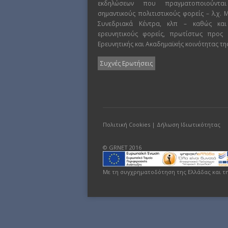
εκδηλώσεων που πραγματοποιούντα
σημαντικούς πολιτιστικούς φορείς – λ.χ.
Συνεδριακά Κέντρα, κλπ – καθώς και
ερευνητικούς φορείς, πρωτίστως προς
Ερευνητικής και Ακαδημαϊκής κοινότητας τη
Συχνές Ερωτήσεις
Πολιτική Cookies
|
Δήλωση Ιδιωτικότητας
© GRNET 2016
Με τη συγχρηματοδότηση της Ελλάδας και τ