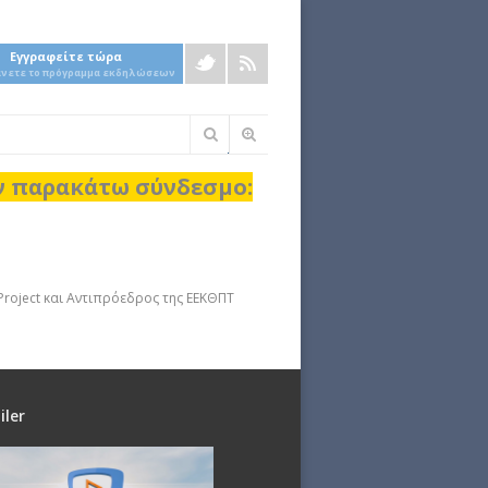
Εγγραφείτε τώρα
άνετε το πρόγραμμα εκδηλώσεων
Φόρμα
αναζήτησης
ον παρακάτω σύνδεσμο:
roject και Αντιπρόεδρος της ΕEKΘΠΤ
iler