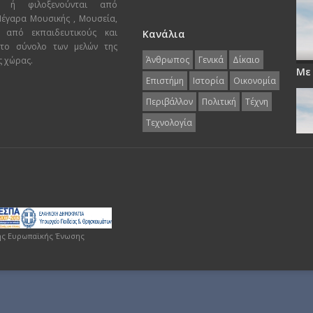
ι ή φιλοξενούνται από
 Μέγαρα Μουσικής , Μουσεία,
 από εκπαιδευτικούς και
Κανάλια
 το σύνολο των μελών της
Άνθρωπος
Γενικά
Δίκαιο
ς χώρας.
Με
Επιστήμη
Ιστορία
Οικονομία
Περιβάλλον
Πολιτική
Τέχνη
Τεχνολογία
ης Ευρωπαϊκής Ένωσης