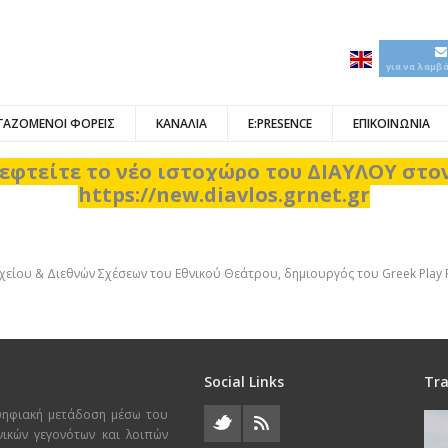
για να λαμβ
ΓΑΖΟΜΕΝΟΙ ΦΟΡΕΙΣ
ΚΑΝΑΛΙΑ
E:PRESENCE
ΕΠΙΚΟΙΝΩΝΙΑ
εφτείτε το νέο ιστοχώρο του ΔΙΑΥΛΟΥ στ
https://new.diavlos.grnet.gr
είου & Διεθνών Σχέσεων του Εθνικού Θεάτρου, δημιουργός του Greek Play P
Social Links
Tra
ψηφιακή μετάδοση μέσω του
χνικών γεγονότων και λοιπών