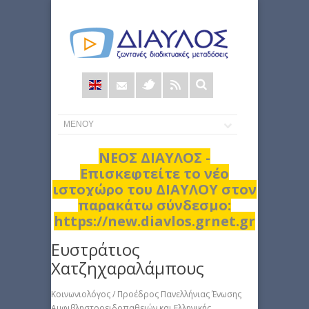
Φόρμα
αναζήτησης
ΝΕΟΣ ΔΙΑΥΛΟΣ -
Επισκεφτείτε το νέο
ιστοχώρο του ΔΙΑΥΛΟΥ στον
παρακάτω σύνδεσμο:
https://new.diavlos.grnet.gr
Ευστράτιος
Χατζηχαραλάμπους
Κοινωνιολόγος / Προέδρος Πανελλήνιας Ένωσης
Αμφιβληστροειδοπαθειών και Ελληνικής