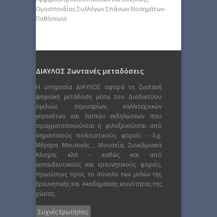
Ομοσπονδίας Συλλόγων Σπάνιων Νοσημάτων-
Παθήσεων)
ΔΙΑΥΛΟΣ Ζωντανές μεταδόσεις
Η υπηρεσία ΔΙΑΥΛΟΣ αφορά τη ζωντανή
ψηφιακή μετάδοση μέσω του Διαδικτύου
ομιλιών, σεμιναρίων, καλλιτεχνικών
γεγονότων και λοιπών εκδηλώσεων που
πραγματοποιούνται ή φιλοξενούνται από
σημαντικούς πολιτιστικούς φορείς – λ.χ.
Μέγαρα Μουσικής , Μουσεία, Συνεδριακά
Κέντρα, κλπ – καθώς και από
εκπαιδευτικούς και ερευνητικούς φορείς,
πρωτίστως προς το σύνολο των μελών της
Ερευνητικής και Ακαδημαϊκής κοινότητας της
χώρας.
Συχνές Ερωτήσεις