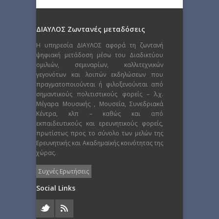
ΔΙΑΥΛΟΣ Ζωντανές μεταδόσεις
Η υπηρεσία ΔΙΑΥΛΟΣ αφορά τη ζωντανή
ψηφιακή μετάδοση μέσω του Διαδικτύου
ομιλιών, σεμιναρίων, καλλιτεχνικών
γεγονότων και λοιπών εκδηλώσεων που
πραγματοποιούνται ή φιλοξενούνται από
σημαντικούς πολιτιστικούς φορείς – λ.χ.
Μέγαρα Μουσικής , Μουσεία, Συνεδριακά
Κέντρα, κλπ – καθώς και από
εκπαιδευτικούς και ερευνητικούς φορείς,
πρωτίστως προς το σύνολο των μελών της
Ερευνητικής και Ακαδημαϊκής κοινότητας της
χώρας.
Συχνές Ερωτήσεις
Social Links