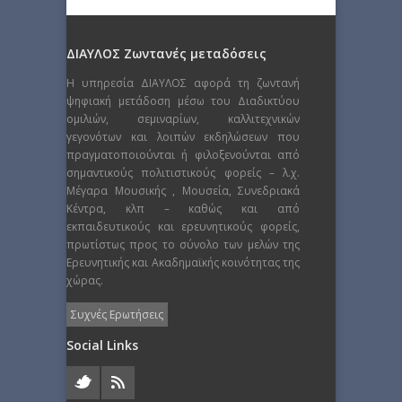
ΔΙΑΥΛΟΣ Ζωντανές μεταδόσεις
Η υπηρεσία ΔΙΑΥΛΟΣ αφορά τη ζωντανή
ψηφιακή μετάδοση μέσω του Διαδικτύου
ομιλιών, σεμιναρίων, καλλιτεχνικών
γεγονότων και λοιπών εκδηλώσεων που
πραγματοποιούνται ή φιλοξενούνται από
σημαντικούς πολιτιστικούς φορείς – λ.χ.
Μέγαρα Μουσικής , Μουσεία, Συνεδριακά
Κέντρα, κλπ – καθώς και από
εκπαιδευτικούς και ερευνητικούς φορείς,
πρωτίστως προς το σύνολο των μελών της
Ερευνητικής και Ακαδημαϊκής κοινότητας της
χώρας.
Συχνές Ερωτήσεις
Social Links