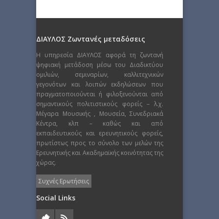
ΔΙΑΥΛΟΣ Ζωντανές μεταδόσεις
Η υπηρεσία ΔΙΑΥΛΟΣ αφορά τη ζωντανή
ψηφιακή μετάδοση μέσω του Διαδικτύου
ομιλιών, σεμιναρίων, καλλιτεχνικών
γεγονότων και λοιπών εκδηλώσεων που
πραγματοποιούνται ή φιλοξενούνται από
σημαντικούς πολιτιστικούς φορείς – λ.χ.
Μέγαρα Μουσικής , Μουσεία, Συνεδριακά
Κέντρα, κλπ – καθώς και από
εκπαιδευτικούς και ερευνητικούς φορείς,
πρωτίστως προς το σύνολο των μελών της
Ερευνητικής και Ακαδημαϊκής κοινότητας της
χώρας.
Συχνές Ερωτήσεις
Social Links