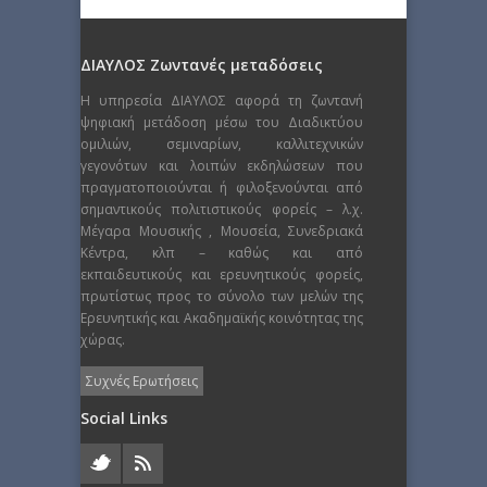
ΔΙΑΥΛΟΣ Ζωντανές μεταδόσεις
Η υπηρεσία ΔΙΑΥΛΟΣ αφορά τη ζωντανή
ψηφιακή μετάδοση μέσω του Διαδικτύου
ομιλιών, σεμιναρίων, καλλιτεχνικών
γεγονότων και λοιπών εκδηλώσεων που
πραγματοποιούνται ή φιλοξενούνται από
σημαντικούς πολιτιστικούς φορείς – λ.χ.
Μέγαρα Μουσικής , Μουσεία, Συνεδριακά
Κέντρα, κλπ – καθώς και από
εκπαιδευτικούς και ερευνητικούς φορείς,
πρωτίστως προς το σύνολο των μελών της
Ερευνητικής και Ακαδημαϊκής κοινότητας της
χώρας.
Συχνές Ερωτήσεις
Social Links