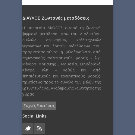
ΔΙΑΥΛΟΣ Ζωντανές μεταδόσεις
Η υπηρεσία ΔΙΑΥΛΟΣ αφορά τη ζωντανή
ψηφιακή μετάδοση μέσω του Διαδικτύου
ομιλιών, σεμιναρίων, καλλιτεχνικών
γεγονότων και λοιπών εκδηλώσεων που
πραγματοποιούνται ή φιλοξενούνται από
σημαντικούς πολιτιστικούς φορείς – λ.χ.
Μέγαρα Μουσικής , Μουσεία, Συνεδριακά
Κέντρα, κλπ – καθώς και από
εκπαιδευτικούς και ερευνητικούς φορείς,
πρωτίστως προς το σύνολο των μελών της
Ερευνητικής και Ακαδημαϊκής κοινότητας της
χώρας.
Συχνές Ερωτήσεις
Social Links