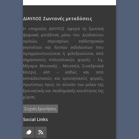
ΔΙΑΥΛΟΣ Ζωντανές μεταδόσεις
Η υπηρεσία ΔΙΑΥΛΟΣ αφορά τη ζωντανή
ψηφιακή μετάδοση μέσω του Διαδικτύου
ομιλιών, σεμιναρίων, καλλιτεχνικών
γεγονότων και λοιπών εκδηλώσεων που
πραγματοποιούνται ή φιλοξενούνται από
σημαντικούς πολιτιστικούς φορείς – λ.χ.
Μέγαρα Μουσικής , Μουσεία, Συνεδριακά
Κέντρα, κλπ – καθώς και από
εκπαιδευτικούς και ερευνητικούς φορείς,
πρωτίστως προς το σύνολο των μελών της
Ερευνητικής και Ακαδημαϊκής κοινότητας της
χώρας.
Συχνές Ερωτήσεις
Social Links