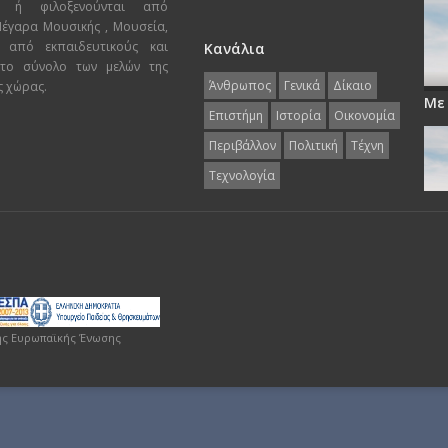
ι ή φιλοξενούνται από
 Μέγαρα Μουσικής , Μουσεία,
 από εκπαιδευτικούς και
Κανάλια
 το σύνολο των μελών της
Άνθρωπος
Γενικά
Δίκαιο
ς χώρας.
Με
Επιστήμη
Ιστορία
Οικονομία
Περιβάλλον
Πολιτική
Τέχνη
Τεχνολογία
ης Ευρωπαϊκής Ένωσης