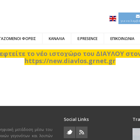
για να λαμβ
ΓΑΖΟΜΕΝΟΙ ΦΟΡΕΙΣ
ΚΑΝΑΛΙΑ
E:PRESENCE
ΕΠΙΚΟΙΝΩΝΙΑ
εφτείτε το νέο ιστοχώρο του ΔΙΑΥΛΟΥ στ
https://new.diavlos.grnet.gr
Social Links
Tra
ψηφιακή μετάδοση μέσω του
χνικών γεγονότων και λοιπών