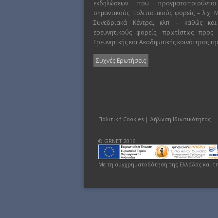
εκδηλώσεων που πραγματοποιούντα
σημαντικούς πολιτιστικούς φορείς – λ.χ.
Συνεδριακά Κέντρα, κλπ – καθώς και
ερευνητικούς φορείς, πρωτίστως προς
Ερευνητικής και Ακαδημαϊκής κοινότητας τη
Συχνές Ερωτήσεις
Πολιτική Cookies
|
Δήλωση Ιδιωτικότητας
© GRNET 2016
Με τη συγχρηματοδότηση της Ελλάδας και τ