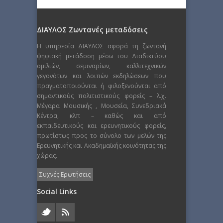
ΔΙΑΥΛΟΣ Ζωντανές μεταδόσεις
Η υπηρεσία ΔΙΑΥΛΟΣ αφορά τη ζωντανή
ψηφιακή μετάδοση μέσω του Διαδικτύου
ομιλιών, σεμιναρίων, καλλιτεχνικών
γεγονότων και λοιπών εκδηλώσεων που
πραγματοποιούνται ή φιλοξενούνται από
σημαντικούς πολιτιστικούς φορείς – λ.χ.
Μέγαρα Μουσικής , Μουσεία, Συνεδριακά
Κέντρα, κλπ – καθώς και από
εκπαιδευτικούς και ερευνητικούς φορείς,
πρωτίστως προς το σύνολο των μελών της
Ερευνητικής και Ακαδημαϊκής κοινότητας της
χώρας.
Συχνές Ερωτήσεις
Social Links