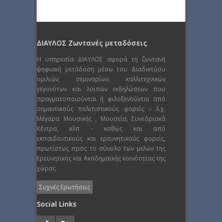
ΔΙΑΥΛΟΣ Ζωντανές μεταδόσεις
Η υπηρεσία ΔΙΑΥΛΟΣ αφορά τη ζωντανή
ψηφιακή μετάδοση μέσω του Διαδικτύου
ομιλιών, σεμιναρίων, καλλιτεχνικών
γεγονότων και λοιπών εκδηλώσεων που
πραγματοποιούνται ή φιλοξενούνται από
σημαντικούς πολιτιστικούς φορείς – λ.χ.
Μέγαρα Μουσικής , Μουσεία, Συνεδριακά
Κέντρα, κλπ – καθώς και από
εκπαιδευτικούς και ερευνητικούς φορείς,
πρωτίστως προς το σύνολο των μελών της
Ερευνητικής και Ακαδημαϊκής κοινότητας της
χώρας.
Συχνές Ερωτήσεις
Social Links