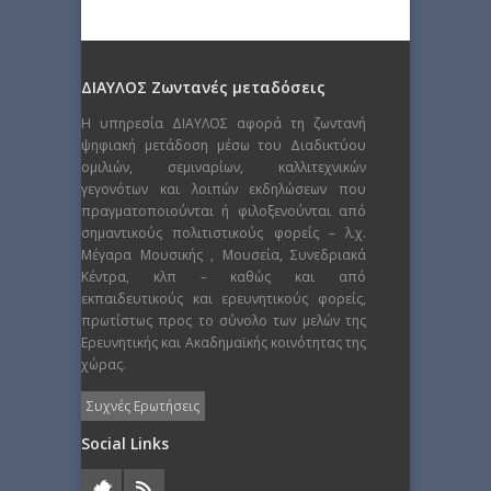
ΔΙΑΥΛΟΣ Ζωντανές μεταδόσεις
Η υπηρεσία ΔΙΑΥΛΟΣ αφορά τη ζωντανή
ψηφιακή μετάδοση μέσω του Διαδικτύου
ομιλιών, σεμιναρίων, καλλιτεχνικών
γεγονότων και λοιπών εκδηλώσεων που
πραγματοποιούνται ή φιλοξενούνται από
σημαντικούς πολιτιστικούς φορείς – λ.χ.
Μέγαρα Μουσικής , Μουσεία, Συνεδριακά
Κέντρα, κλπ – καθώς και από
εκπαιδευτικούς και ερευνητικούς φορείς,
πρωτίστως προς το σύνολο των μελών της
Ερευνητικής και Ακαδημαϊκής κοινότητας της
χώρας.
Συχνές Ερωτήσεις
Social Links