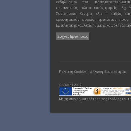
εκδηλώσεων που πραγματοποιούντα
σημαντικούς πολιτιστικούς φορείς – λ.χ.
Συνεδριακά Κέντρα, κλπ – καθώς και
ερευνητικούς φορείς, πρωτίστως προς
Ερευνητικής και Ακαδημαϊκής κοινότητας τη
Συχνές Ερωτήσεις
Πολιτική Cookies
|
Δήλωση Ιδιωτικότητας
© GRNET 2016
Με τη συγχρηματοδότηση της Ελλάδας και τ