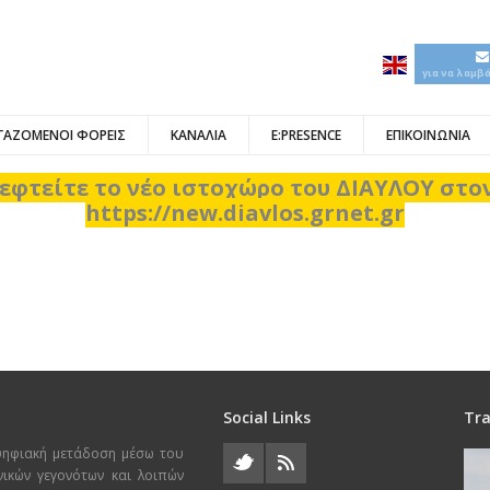
για να λαμβ
ΓΑΖΟΜΕΝΟΙ ΦΟΡΕΙΣ
ΚΑΝΑΛΙΑ
E:PRESENCE
ΕΠΙΚΟΙΝΩΝΙΑ
εφτείτε το νέο ιστοχώρο του ΔΙΑΥΛΟΥ στ
https://new.diavlos.grnet.gr
Social Links
Tra
ψηφιακή μετάδοση μέσω του
χνικών γεγονότων και λοιπών