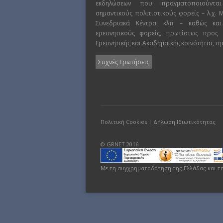
εκδηλώσεων που πραγματοποιούντα
σημαντικούς πολιτιστικούς φορείς – λ.χ.
Συνεδριακά Κέντρα, κλπ – καθώς και
ερευνητικούς φορείς, πρωτίστως προς
Ερευνητικής και Ακαδημαϊκής κοινότητας τη
Συχνές Ερωτήσεις
Πολιτική Cookies
|
Δήλωση Ιδιωτικότητας
© GRNET 2016
Με τη συγχρηματοδότηση της Ελλάδας και τ