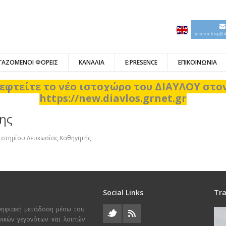
για να λαμβ
ΓΑΖΟΜΕΝΟΙ ΦΟΡΕΙΣ
ΚΑΝΑΛΙΑ
E:PRESENCE
ΕΠΙΚΟΙΝΩΝΙΑ
εφτείτε το νέο ιστοχώρο του ΔΙΑΥΛΟΥ στ
https://new.diavlos.grnet.gr
δης
ιστημίου Λευκωσίας Καθηγητής
Social Links
Tra
ψηφιακή μετάδοση μέσω του
χνικών γεγονότων και λοιπών