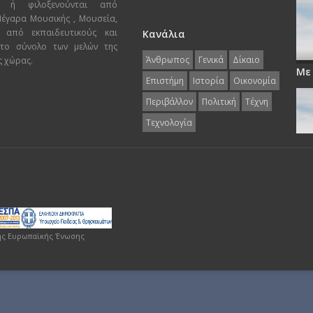
ι ή φιλοξενούνται από
 Μέγαρα Μουσικής , Μουσεία,
 από εκπαιδευτικούς και
Κανάλια
 το σύνολο των μελών της
Άνθρωπος
Γενικά
Δίκαιο
ς χώρας.
Με
Επιστήμη
Ιστορία
Οικονομία
Περιβάλλον
Πολιτική
Τέχνη
Τεχνολογία
ης Ευρωπαϊκής Ένωσης