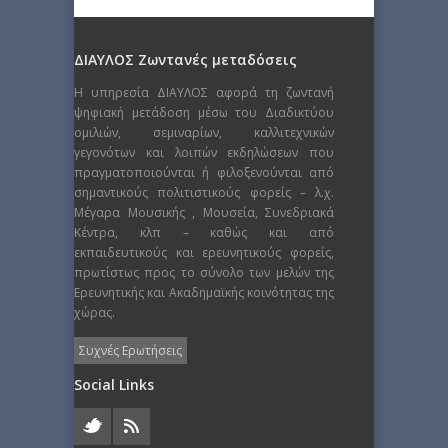
ΔΙΑΥΛΟΣ Ζωντανές μεταδόσεις
Η υπηρεσία ΔΙΑΥΛΟΣ αφορά τη ζωντανή
ψηφιακή μετάδοση μέσω του Διαδικτύου
ομιλιών, σεμιναρίων, καλλιτεχνικών
γεγονότων και λοιπών εκδηλώσεων που
πραγματοποιούνται ή φιλοξενούνται από
σημαντικούς πολιτιστικούς φορείς – λ.χ.
Μέγαρα Μουσικής , Μουσεία, Συνεδριακά
Κέντρα, κλπ – καθώς και από
εκπαιδευτικούς και ερευνητικούς φορείς,
πρωτίστως προς το σύνολο των μελών της
Ερευνητικής και Ακαδημαϊκής κοινότητας της
χώρας.
Συχνές Ερωτήσεις
Social Links