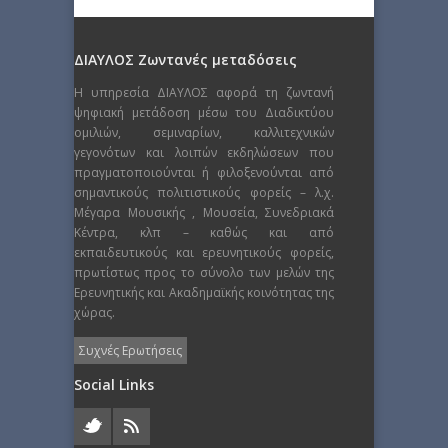
ΔΙΑΥΛΟΣ Ζωντανές μεταδόσεις
Η υπηρεσία ΔΙΑΥΛΟΣ αφορά τη ζωντανή
ψηφιακή μετάδοση μέσω του Διαδικτύου
ομιλιών, σεμιναρίων, καλλιτεχνικών
γεγονότων και λοιπών εκδηλώσεων που
πραγματοποιούνται ή φιλοξενούνται από
σημαντικούς πολιτιστικούς φορείς – λ.χ.
Μέγαρα Μουσικής , Μουσεία, Συνεδριακά
Κέντρα, κλπ – καθώς και από
εκπαιδευτικούς και ερευνητικούς φορείς,
πρωτίστως προς το σύνολο των μελών της
Ερευνητικής και Ακαδημαϊκής κοινότητας της
χώρας.
Συχνές Ερωτήσεις
Social Links