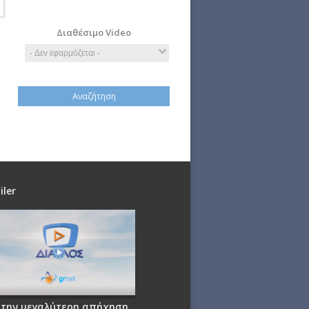
Πολιτική
Τέχνη
Τεχνολογία
Διαθέσιμο Video
iler
 την μεγαλύτερη απήχηση