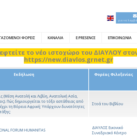
για να λαμβ
ΓΑΖΟΜΕΝΟΙ ΦΟΡΕΙΣ
ΚΑΝΑΛΙΑ
E:PRESENCE
ΕΠΙΚΟΙΝΩΝΙΑ
εφτείτε το νέο ιστοχώρο του ΔΙΑΥΛΟΥ στ
https://new.diavlos.grnet.gr
Εκδήλωση
Φορέας Φιλοξενίας
ς (Μέση Ανατολή και Λιβύη, Ανατολική Ασία,
ς). Πώς δημιουργείται το τόξο αστάθειας από
Στοά του Βιβλίου
μέχρι τη Βόρεια Αφρική; Υπάρχουν δυνατότητες
τάξης;
ΔΙΑΥΛΟΣ Εικονικό
TIONAL FORUM HUMANITAS
Συνεδριακό Κέντρο