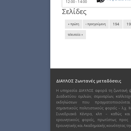
12:00 - 14:00
Σελίδες
194
19
« πρώτη
‹ προηγούμενη
τελευταία »
ΔΙΑΥΛΟΣ Ζωντανές μεταδόσεις
Η υπηρεσία ΔΙΑΥΛΟΣ αφορά τη ζωντανή 
Διαδικτύου ομιλιών, σεμιναρίων, καλλιτε
εκδηλώσεων που πραγματοποιούντα
σημαντικούς πολιτιστικούς φορείς – λ.χ.
Συνεδριακά Κέντρα, κλπ – καθώς και
ερευνητικούς φορείς, πρωτίστως προς
Ερευνητικής και Ακαδημαϊκής κοινότητας τη