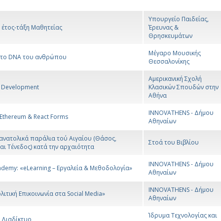
Υπουργείο Παιδείας,
 έτος-τάξη Μαθητείας
Έρευνας &
Θρησκευμάτων
Μέγαρο Μουσικής
 το DNA του ανθρώπου
Θεσσαλονίκης
Αμερικανική Σχολή
d Development
Κλασικών Σπουδών στην
Αθήνα
INNOVATHENS - Δήμου
 Ethereum & React Forms
Αθηναίων
ανατολικά παράλια τού Αιγαίου (Θάσος,
Στοά του Βιβλίου
αι Τένεδος) κατά την αρχαιότητα
INNOVATHENS - Δήμου
ademy: «eLearning – Εργαλεία & Μεθοδολογία»
Αθηναίων
INNOVATHENS - Δήμου
λιτική Επικοινωνία στα Social Media»
Αθηναίων
Ίδρυμα Τεχνολογίας και
 Διαδίκτυο