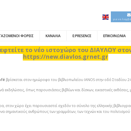
για να λαμβ
ΓΑΖΟΜΕΝΟΙ ΦΟΡΕΙΣ
ΚΑΝΑΛΙΑ
E:PRESENCE
ΕΠΙΚΟΙΝΩΝΙΑ
εφτείτε το νέο ιστοχώρο του ΔΙΑΥΛΟΥ στ
https://new.diavlos.grnet.gr
af
é
βρίσκεται στον ημιώροφο του βιβλιοπωλείου IANOS στην οδό Σταδίου 24
ά εκδηλώσεις, όπως παρουσιάσεις βιβλίων και δίσκων, εικαστικές εκθέσεις, 
ρα, στον χώρο έχει παρουσιαστεί σχεδόν το σύνολο της ελληνικής βιβλιογρα
να σημαντικούς ανθρώπους των γραμμάτων, των τεχνών και του πολιτισμού 