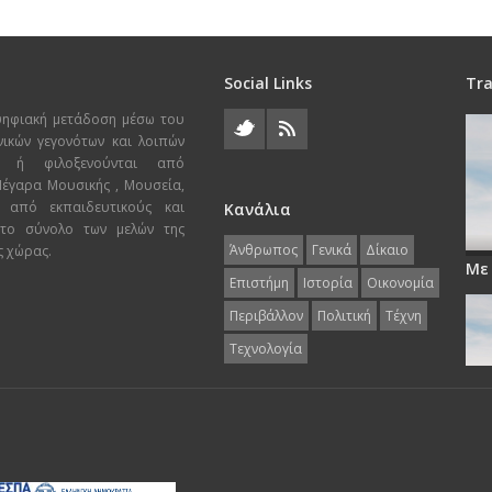
Social Links
Tra
ψηφιακή μετάδοση μέσω του
χνικών γεγονότων και λοιπών
ι ή φιλοξενούνται από
 Μέγαρα Μουσικής , Μουσεία,
 από εκπαιδευτικούς και
Κανάλια
 το σύνολο των μελών της
Άνθρωπος
Γενικά
Δίκαιο
ς χώρας.
Με
Επιστήμη
Ιστορία
Οικονομία
Περιβάλλον
Πολιτική
Τέχνη
Τεχνολογία