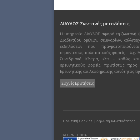
ΔΙΑΥΛΟΣ Ζωντανές μεταδόσεις
Η υπηρεσία ΔΙΑΥΛΟΣ αφορά τη ζωντανή 
Διαδικτύου ομιλιών, σεμιναρίων, καλλιτε
εκδηλώσεων που πραγματοποιούντα
σημαντικούς πολιτιστικούς φορείς – λ.χ.
Συνεδριακά Κέντρα, κλπ – καθώς και
ερευνητικούς φορείς, πρωτίστως προς
Ερευνητικής και Ακαδημαϊκής κοινότητας τη
Συχνές Ερωτήσεις
Πολιτική Cookies
|
Δήλωση Ιδιωτικότητας
© GRNET 2016