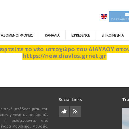
για να λαμβ
ΓΑΖΟΜΕΝΟΙ ΦΟΡΕΙΣ
ΚΑΝΑΛΙΑ
E:PRESENCE
ΕΠΙΚΟΙΝΩΝΙΑ
εφτείτε το νέο ιστοχώρο του ΔΙΑΥΛΟΥ στ
https://new.diavlos.grnet.gr
Social Links
Tra
ψηφιακή μετάδοση μέσω του
χνικών γεγονότων και λοιπών
ι ή φιλοξενούνται από
 Μέγαρα Μουσικής , Μουσεία,