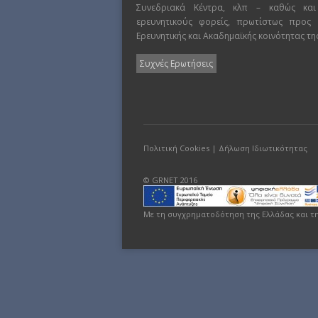
Συνεδριακά Κέντρα, κλπ – καθώς και
ερευνητικούς φορείς, πρωτίστως προς
Ερευνητικής και Ακαδημαϊκής κοινότητας τη
Συχνές Ερωτήσεις
Πολιτική Cookies
|
Δήλωση Ιδιωτικότητας
© GRNET 2016
Με τη συγχρηματοδότηση της Ελλάδας και τ