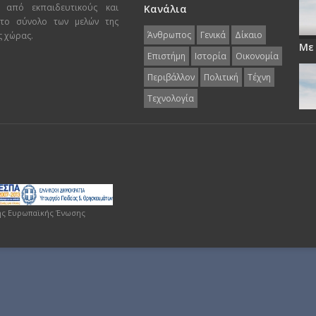
 από εκπαιδευτικούς και
Κανάλια
 το σύνολο των μελών της
Άνθρωπος
Γενικά
Δίκαιο
ς χώρας.
Με
Επιστήμη
Ιστορία
Οικονομία
Περιβάλλον
Πολιτική
Τέχνη
Τεχνολογία
ης Ευρωπαϊκής Ένωσης