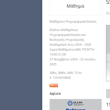
S
Μάθημα
Κ
Mαθήματα Ψυχοφαρμακολογίας
Κύκλου Mαθημάτων
Ψυχοφαρμακολογίας και
Βιολογικής Ψυχιατρικής
Aκαδημαϊκό έτος 2024 – 2025
2ωρα Μαθήματα κάθε ΤΕΤΑΡΤΗ
19:00-21:00
27 Νοεμβρίου 2024 – 25 Ιουνίου
2025
SSRIs, SNRIs, SARI, TCAs
Χ. ΤΟΥΛΟΥΜΗΣ
Αφίσα
1