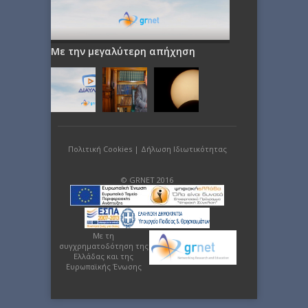
Με την μεγαλύτερη απήχηση
Πολιτική Cookies
|
Δήλωση Ιδιωτικότητας
© GRNET 2016
Με τη
συγχρηματοδότηση της
Ελλάδας και της
Ευρωπαϊκής Ένωσης