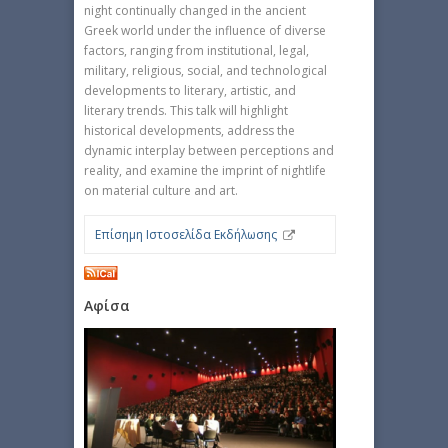
night continually changed in the ancient
Greek world under the influence of diverse
factors, ranging from institutional, legal,
military, religious, social, and technological
developments to literary, artistic, and
literary trends. This talk will highlight
historical developments, address the
dynamic interplay between perceptions and
reality, and examine the imprint of nightlife
on material culture and art.
Επίσημη Ιστοσελίδα Εκδήλωσης
Αφίσα