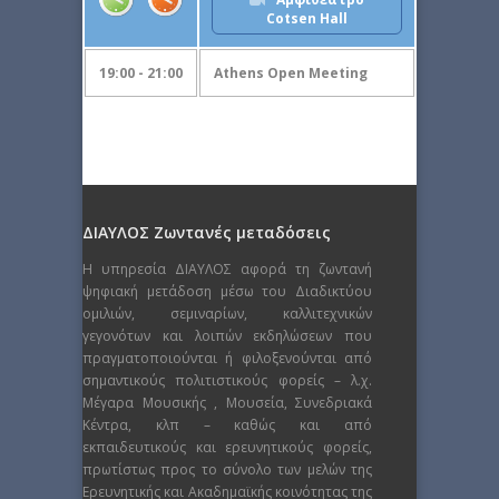
Cotsen Hall
19:00 - 21:00
Athens Open Meeting
ΔΙΑΥΛΟΣ Ζωντανές μεταδόσεις
Η υπηρεσία ΔΙΑΥΛΟΣ αφορά τη ζωντανή
ψηφιακή μετάδοση μέσω του Διαδικτύου
ομιλιών, σεμιναρίων, καλλιτεχνικών
γεγονότων και λοιπών εκδηλώσεων που
πραγματοποιούνται ή φιλοξενούνται από
σημαντικούς πολιτιστικούς φορείς – λ.χ.
Μέγαρα Μουσικής , Μουσεία, Συνεδριακά
Κέντρα, κλπ – καθώς και από
εκπαιδευτικούς και ερευνητικούς φορείς,
πρωτίστως προς το σύνολο των μελών της
Ερευνητικής και Ακαδημαϊκής κοινότητας της