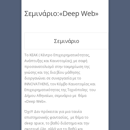
Σεμινάριο:«Deep Web»
Σεμινάριο
Το ΚΕΑΚ ( Κέντρο Επιχειρηματικότητας,
Ανάπτυξης και Καινοτομίας), με σαφή
προσανατολισμό στην τεκμηρίωση της
γνώσης και της δια βίου μάθησης
διοργανώνει σε συνεργασία με το
INNOVATHENS, τον Κόμβο Καινοτομίας και
Επιχειρηματικότητας της Τεχνόπολης του
Δήμου Αθηναίων, σεμινάριο με θέμα
«Deep Web».
Όχι!!! Δεν πρόκειται για μια ταινία
επιστημονικής φαντασίας, με θέμα το
deep space, το βαθύ διάστημα και την
σκοτεινή ύλη, αλλά για το βαθύ και