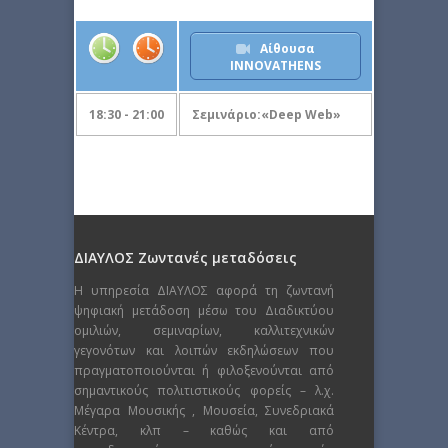
Αίθουσα
INNOVATHENS
18:30 - 21:00
Σεμινάριο:«Deep Web»
ΔΙΑΥΛΟΣ Ζωντανές μεταδόσεις
Η υπηρεσία ΔΙΑΥΛΟΣ αφορά τη ζωντανή
ψηφιακή μετάδοση μέσω του Διαδικτύου
ομιλιών, σεμιναρίων, καλλιτεχνικών
γεγονότων και λοιπών εκδηλώσεων που
πραγματοποιούνται ή φιλοξενούνται από
σημαντικούς πολιτιστικούς φορείς – λ.χ.
Μέγαρα Μουσικής , Μουσεία, Συνεδριακά
Κέντρα, κλπ – καθώς και από