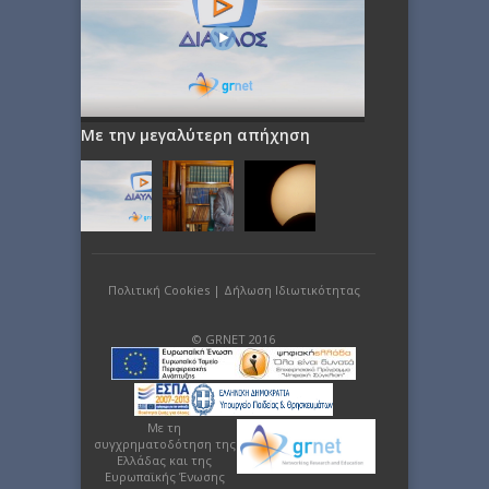
Με την μεγαλύτερη απήχηση
Πολιτική Cookies
|
Δήλωση Ιδιωτικότητας
© GRNET 2016
Με τη
συγχρηματοδότηση της
Ελλάδας και της
Ευρωπαϊκής Ένωσης