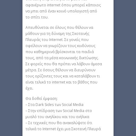
αφανέρωτο internet όπου μπορεί κάποιος
να μπει από έναν κοινό υπολογιστή από
το σπίτι του.
Απευθύνεται σε όλους που θέλουν να
μάθουν για τη δύναμη της Σκοτεινής
Πλευράς του Internet. Σε γονείς που
οφείλουν να γνωρίζουν τους κινδύνους
που καθημερινά βρίσκονται τα παιδιά
τους, από τα μέσα κοινωνικής δικτύωσης.
Σε φορείς που θα πρέπει να λάβουν άμεσα
μέτρα. Σε όσους θέλουν να διευρύνουν
τους ορίζοντες τους και να καταλάβουν τι
είναι τελικά το internet και το βάθος που
έχει.
Θα δοθεί έμφαση:
– Στα Dark Sides των Social Media
– Στην επίδραση των Social Media στο
μυαλό του ανηλίκου και του ενήλικα
– Σε τεχνικές που θα ανακαλύψετε ότι
τελικά το Internet έχει μια Σκοτεινή Πλευρά