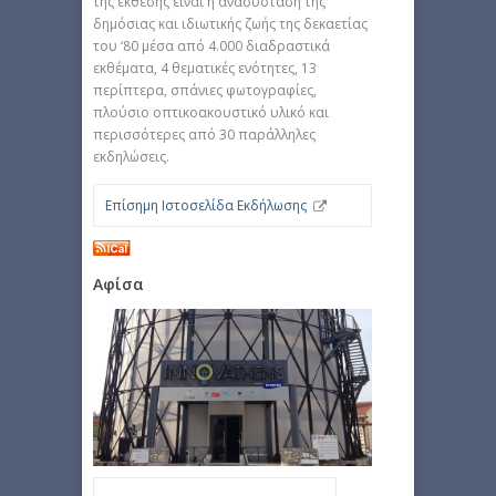
της έκθεσης είναι η ανασύσταση της
δημόσιας και ιδιωτικής ζωής της δεκαετίας
του ‘80 μέσα από 4.000 διαδραστικά
εκθέματα, 4 θεματικές ενότητες, 13
περίπτερα, σπάνιες φωτογραφίες,
πλούσιο οπτικοακουστικό υλικό και
περισσότερες από 30 παράλληλες
εκδηλώσεις.
Επίσημη Ιστοσελίδα Εκδήλωσης
Αφίσα