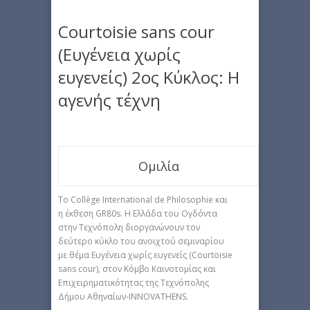
Courtoisie sans cour
(Ευγένεια χωρίς
ευγενείς) 2ος Κύκλος: Η
αγενής τέχνη
Ομιλία
Το Collège International de Philosophie και
η έκθεση GR80s. Η Ελλάδα του Ογδόντα
στην Τεχνόπολη διοργανώνουν τον
δεύτερο κύκλο του ανοιχτού σεμιναρίου
με θέμα Ευγένεια χωρίς ευγενείς (Courtoisie
sans cour), στον Κόμβο Καινοτομίας και
Επιχειρηματικότητας της Τεχνόπολης
Δήμου Αθηναίων-INNOVATHENS.