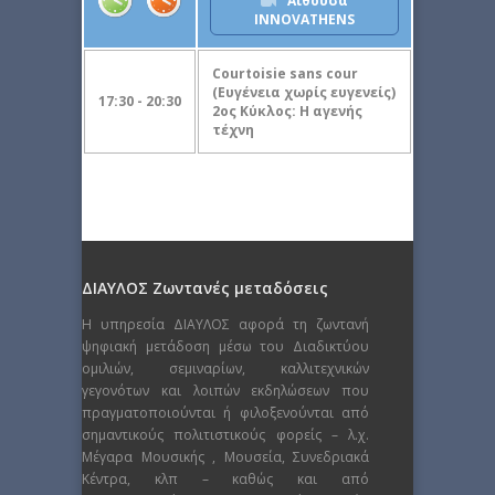
Αίθουσα
INNOVATHENS
Courtoisie sans cour
(Ευγένεια χωρίς ευγενείς)
17:30 - 20:30
2ος Κύκλος: Η αγενής
τέχνη
ΔΙΑΥΛΟΣ Ζωντανές μεταδόσεις
Η υπηρεσία ΔΙΑΥΛΟΣ αφορά τη ζωντανή
ψηφιακή μετάδοση μέσω του Διαδικτύου
ομιλιών, σεμιναρίων, καλλιτεχνικών
γεγονότων και λοιπών εκδηλώσεων που
πραγματοποιούνται ή φιλοξενούνται από
σημαντικούς πολιτιστικούς φορείς – λ.χ.
Μέγαρα Μουσικής , Μουσεία, Συνεδριακά
Κέντρα, κλπ – καθώς και από