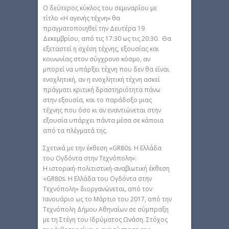
Ο δεύτερος κύκλος του σεμιναρίου με
τίτλο «Η αγενής τέχνη» θα
πραγματοποιηθεί την Δευτέρα 19
Δεκεμβρίου, από τις 17:30 ως τις 20:30. Θα
εξεταστεί η σχέση τέχνης, εξουσίας και
κοινωνίας στον σύγχρονο κόσμο, αν
μπορεί να υπάρξει τέχνη που δεν θα είναι
ενοχλητική, αν η ενοχλητική τέχνη ασκεί
πράγματι κριτική δραστηριότητα πάνω
στην εξουσία, και το παράδοξο μιας
τέχνης που όσο κι αν εναντιώνεται στην
εξουσία υπάρχει πάντα μέσα σε κάποια
από τα πλέγματά της.
Σχετικά με την έκθεση «GR80s. Η Ελλάδα
του Ογδόντα στην Τεχνόπολη»:
Η ιστορική-πολιτιστική-αναβιωτική έκθεση
«GR80s. Η Ελλάδα του Ογδόντα στην
Τεχνόπολη» διοργανώνεται, από τον
Ιανουάριο ως το Μάρτιο του 2017, από την
Τεχνόπολη Δήμου Αθηναίων σε σύμπραξη
με τη Στέγη του Ιδρύματος Ωνάση. Στόχος