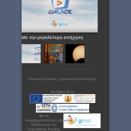
Με την μεγαλύτερη απήχηση
Πολιτική Cookies
|
Δήλωση Ιδιωτικότητας
© GRNET 2016
Με τη
συγχρηματοδότηση της
Ελλάδας και της
Ευρωπαϊκής Ένωσης