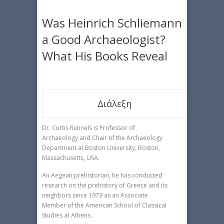
Was Heinrich Schliemann
a Good Archaeologist?
What His Books Reveal
Διάλεξη
Dr. Curtis Runnels is Professor of
Archaeology and Chair of the Archaeology
Department at Boston University, Boston,
Massachusetts, USA.
An Aegean prehistorian, he has conducted
research on the prehistory of Greece and its
neighbors since 1973 as an Associate
Member of the American School of Classical
Studies at Athens.