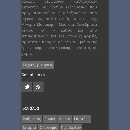
ομιλιών, σεμιναρίων, καλλιτεχνικών
γεγονότων και λοιπών εκδηλώσεων που
πραγματοποιούνται ή φιλοξενούνται από
σημαντικούς πολιτιστικούς φορείς – λ.χ.
Μέγαρα Μουσικής , Μουσεία, Συνεδριακά
Κέντρα, κλπ – καθώς και από
εκπαιδευτικούς και ερευνητικούς φορείς,
πρωτίστως προς το σύνολο των μελών της
Ερευνητικής και Ακαδημαϊκής κοινότητας της
χώρας.
Συχνές Ερωτήσεις
Social Links
Κανάλια
Άνθρωπος
Γενικά
Δίκαιο
Επιστήμη
Ιστορία
Οικονομία
Περιβάλλον